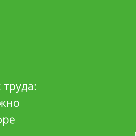
 труда:
ужно
оре