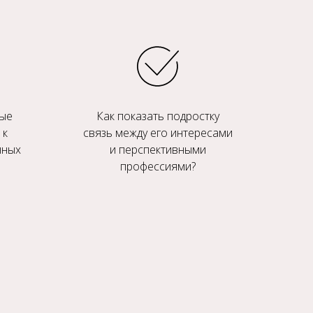
ные
Как показать подростку
 к
связь между его интересами
нных
и перспективными
профессиями?