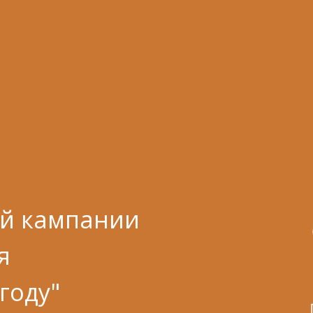
ой кампании
я
году"