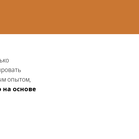
ько
ировать
ым опытом,
 на основе