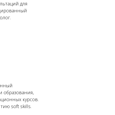
льтаций для
ицированный
олог.
анный
и образования,
ационных курсов.
ию soft skills.