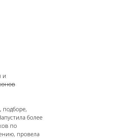
 и
конов
, подборе,
Запустила более
ков по
ению, провела